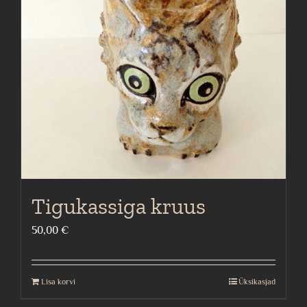
Tigukassiga kruus
50,00
€
Lisa korvi
Üksikasjad