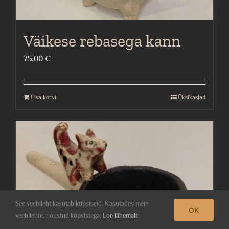
Väikese rebasega kann
75,00
€
Lisa korvi
Üksikasjad
See veebileht kasutab küpsiseid. Kasutades meie
OK
veebilehte, nõustud küpsistega.
Loe lähemalt