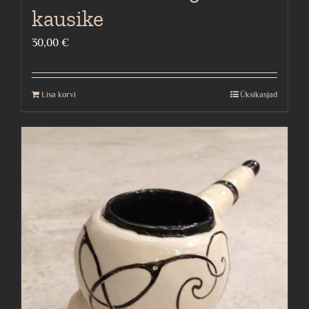
kausike
30,00
€
Lisa korvi
Üksikasjad