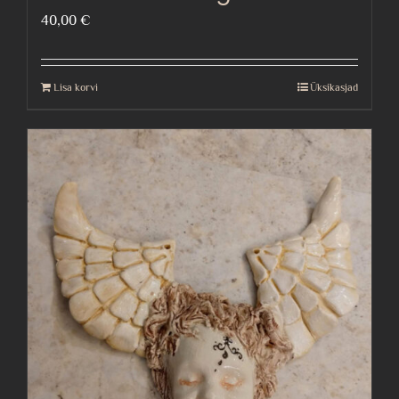
40,00
€
Lisa korvi
Üksikasjad