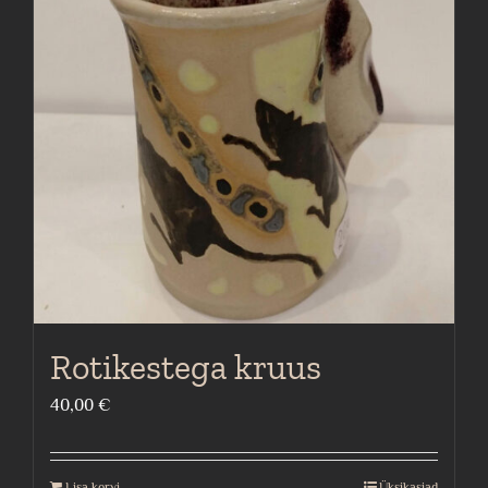
Rotikestega kruus
40,00
€
Lisa korvi
Üksikasjad