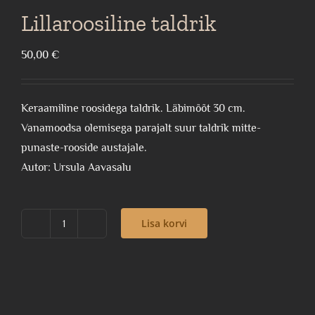
Lillaroosiline taldrik
50,00
€
Keraamiline roosidega taldrik. Läbimõõt 30 cm.
Vanamoodsa olemisega parajalt suur taldrik mitte-
punaste-rooside austajale.
Autor: Ursula Aavasalu
Lisa korvi
Lillaroosiline
taldrik
kogus