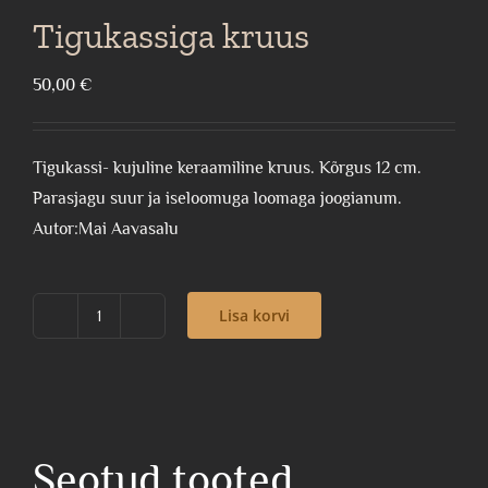
Tigukassiga kruus
50,00
€
Tigukassi- kujuline keraamiline kruus. Kõrgus 12 cm.
Parasjagu suur ja iseloomuga loomaga joogianum.
Autor:Mai Aavasalu
Lisa korvi
Tigukassiga
kruus
kogus
Seotud tooted