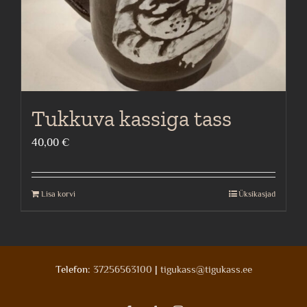
Tukkuva kassiga tass
40,00
€
Lisa korvi
Üksikasjad
Telefon:
37256563100
|
tigukass@tigukass.ee