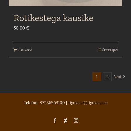
Rotikestega kausike
30,00
€
Lisa korvi
Üksikasjad
1
2
Next
Telefon:
37256563100
|
tigukass@tigukass.ee
Facebook
Deviantart
Instagram