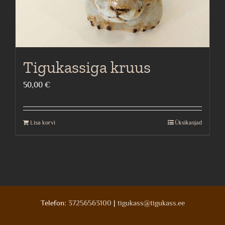
Tigukassiga kruus
50,00
€
Lisa korvi
Üksikasjad
Telefon:
37256563100
|
tigukass@tigukass.ee