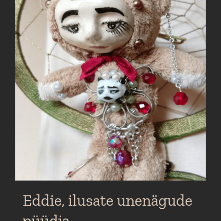
Eddie, ilusate unenägude
püüdja