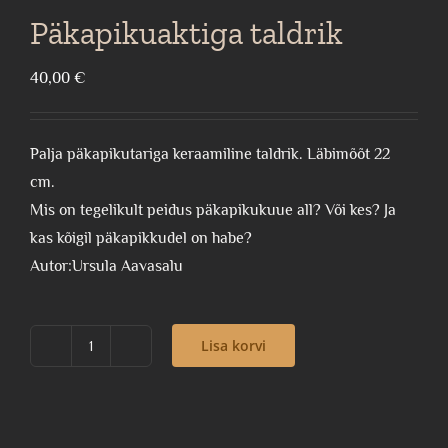
Päkapikuaktiga taldrik
40,00
€
Palja päkapikutariga keraamiline taldrik. Läbimõõt 22
cm.
Mis on tegelikult peidus päkapikukuue all? Või kes? Ja
kas kõigil päkapikkudel on habe?
Autor:Ursula Aavasalu
Lisa korvi
Päkapikuaktiga
taldrik
kogus