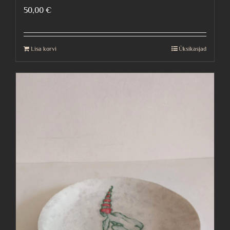
50,00
€
Lisa korvi
Üksikasjad