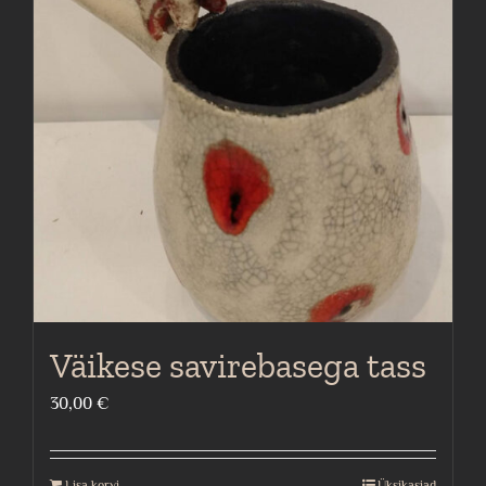
Väikese savirebasega tass
30,00
€
Lisa korvi
Üksikasjad