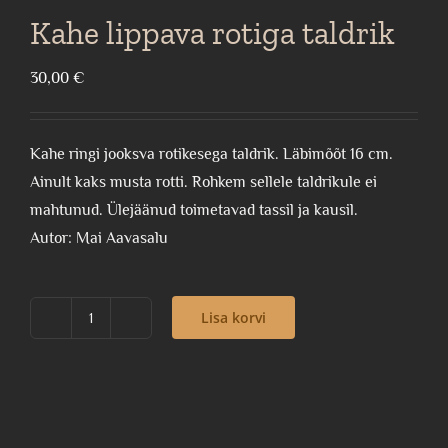
Kahe lippava rotiga taldrik
30,00
€
Kahe ringi jooksva rotikesega taldrik. Läbimõõt 16 cm.
Ainult kaks musta rotti. Rohkem sellele taldrikule ei
mahtunud. Ülejäänud toimetavad tassil ja kausil.
Autor: Mai Aavasalu
Lisa korvi
Kahe
lippava
rotiga
taldrik
kogus