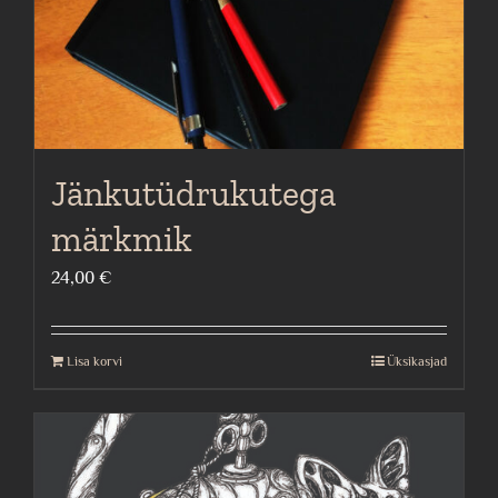
the
product
page
Jänkutüdrukutega
märkmik
24,00
€
Lisa korvi
Üksikasjad