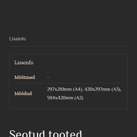
tänavakass
kogus
Lisainfo
Lisainfo
Mõõtmed
-
297x210mm (A4), 420x297mm (A3),
Mõõdud
594x420mm (A2)
Seotud tooted