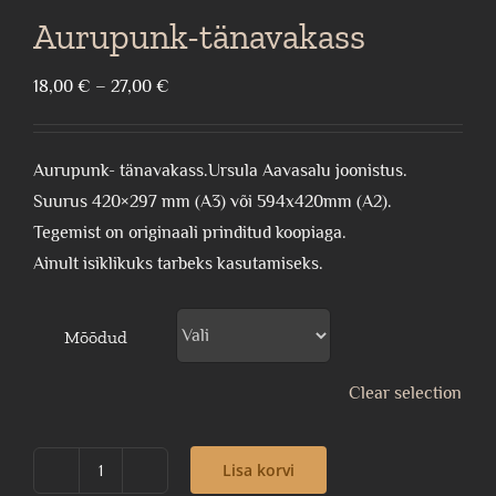
Aurupunk-tänavakass
Price
18,00
€
–
27,00
€
range:
18,00 €
Aurupunk- tänavakass.Ursula Aavasalu joonistus.
through
Suurus 420×297 mm (A3) või 594x420mm (A2).
27,00 €
Tegemist on originaali prinditud koopiaga.
Ainult isiklikuks tarbeks kasutamiseks.
Mõõdud
Clear selection
Lisa korvi
Aurupunk-