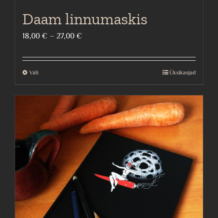
Daam linnumaskis
Price
18,00
€
–
27,00
€
range:
18,00 €
Vali
Üksikasjad
This
through
product
27,00 €
has
multiple
variants.
The
options
may
be
chosen
on