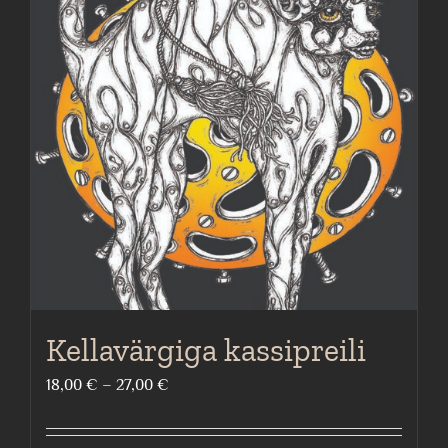
Kellavärgiga kassipreili
Price
18,00
€
–
27,00
€
range:
18,00 €