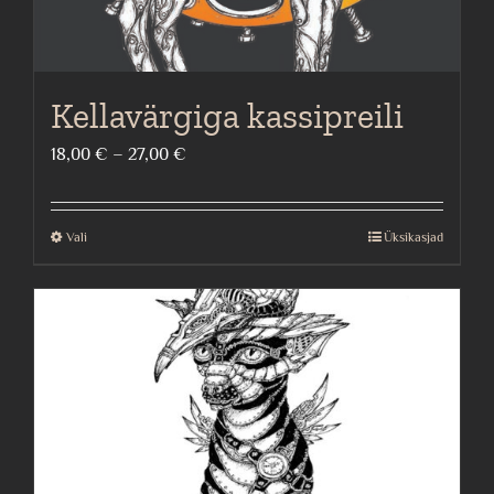
Kellavärgiga kassipreili
Price
18,00
€
–
27,00
€
range:
18,00 €
Vali
Üksikasjad
This
through
product
27,00 €
has
multiple
variants.
The
options
may
be