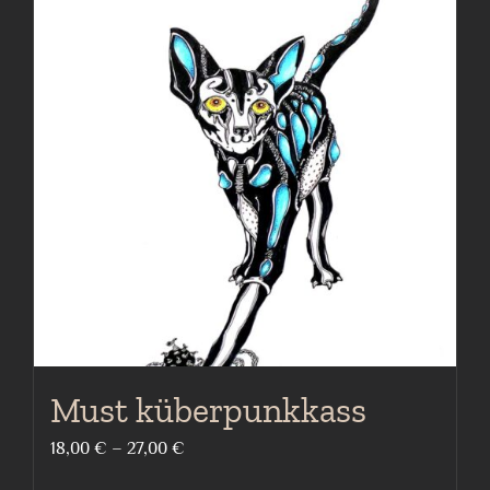
variants.
The
options
may
be
chosen
on
the
product
page
Must küberpunkkass
Price
18,00
€
–
27,00
€
range: