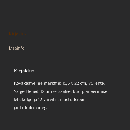
märkmik
kogus
Kirjeldus
Lisainfo
Kirjeldus
Kõvakaaneline märkmik 15,5 x 22 cm, 75 lehte.
Valged lehed, 12 universaalset kuu planeerimise
lehekülge ja 12 värvilist illustratsiooni
jänkutüdrukutega.