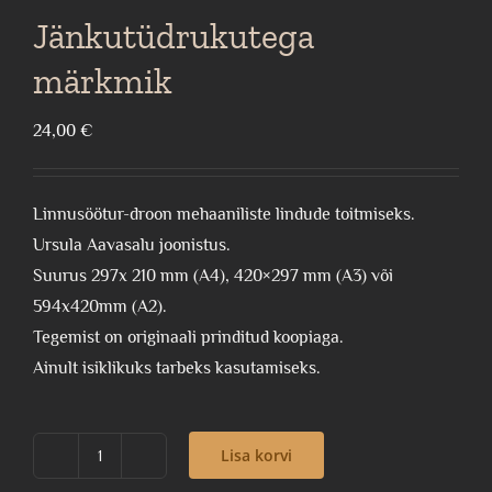
Jänkutüdrukutega
märkmik
24,00
€
Linnusöötur-droon mehaaniliste lindude toitmiseks.
Ursula Aavasalu joonistus.
Suurus 297x 210 mm (A4), 420×297 mm (A3) või
594x420mm (A2).
Tegemist on originaali prinditud koopiaga.
Ainult isiklikuks tarbeks kasutamiseks.
Lisa korvi
Jänkutüdrukutega