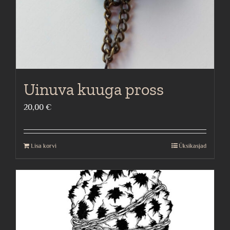
the
product
page
Uinuva kuuga pross
20,00
€
Lisa korvi
Üksikasjad