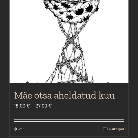
Mäe otsa aheldatud kuu
Price
18,00
€
–
27,00
€
range:
18,00 €
Vali
Üksikasjad
This
through