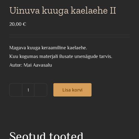
Uinuva kuuga kaelaehe II
20,00
€
Magava kuuga keraamiline kaelaehe.
Kuu kogumas materjali ilusate unenägude tarvis.
Autor: Mai Aavasalu
Lisa korvi
Uinuva
kuuga
kaelaehe
II
kogus
Seotud tooted