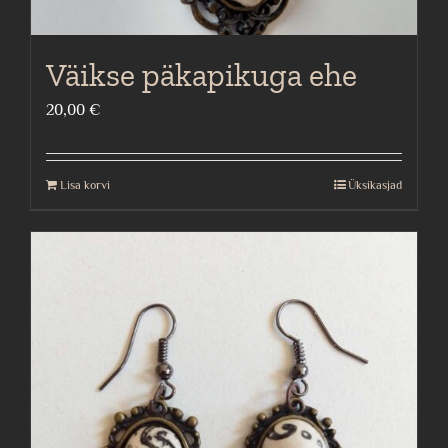
Väikse päkapikuga ehe
20,00
€
Lisa korvi
Üksikasjad