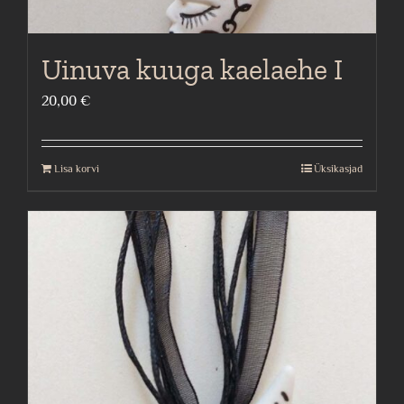
Uinuva kuuga kaelaehe I
20,00
€
Lisa korvi
Üksikasjad