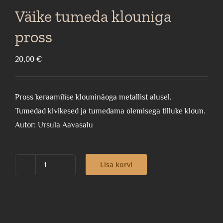
Väike tumeda klouniga
pross
20,00
€
Pross keraamilise klouninäoga metallist alusel.
Tumedad kivikesed ja tumedama olemisega tilluke kloun.
Autor: Ursula Aavasalu
Lisa korvi
Väike
tumeda
klouniga
pross