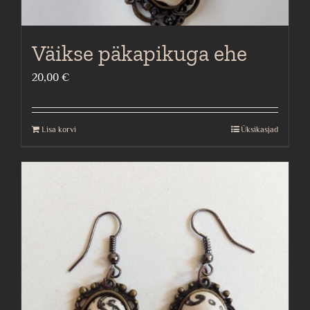
Väikse päkapikuga ehe
20,00
€
Lisa korvi
Üksikasjad