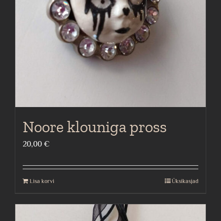
Noore klouniga pross
20,00
€
Lisa korvi
Üksikasjad