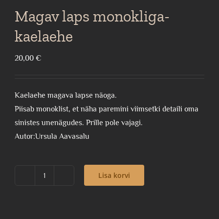
Magav laps monokliga-
kaelaehe
20,00
€
Kaelaehe magava lapse näoga.
Piisab monoklist, et näha paremini viimsetki detaili oma
sinistes unenägudes. Prille pole vajagi.
Autor:Ursula Aavasalu
Lisa korvi
Magav
laps
monokliga-