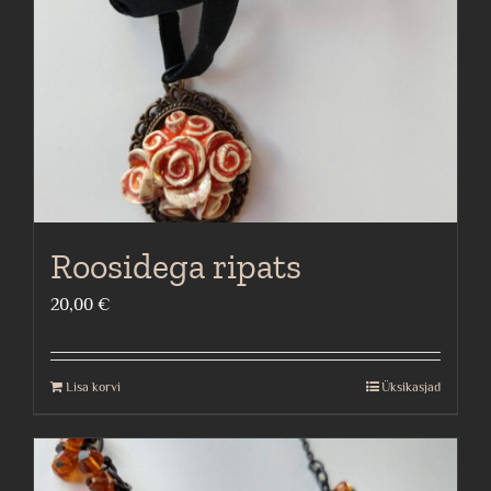
Roosidega ripats
20,00
€
Lisa korvi
Üksikasjad