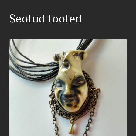
kaelaehe
kogus
Seotud tooted