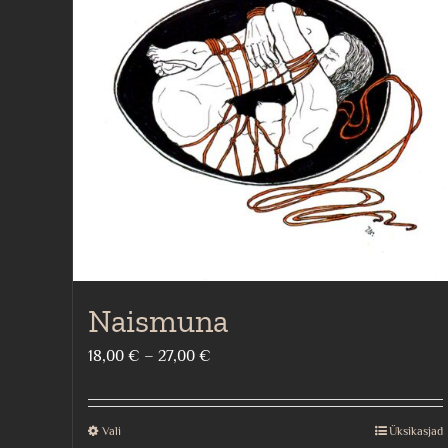
Naismuna
Price
18,00
€
–
27,00
€
range:
18,00 €
Vali
Üksikasjad
This
through