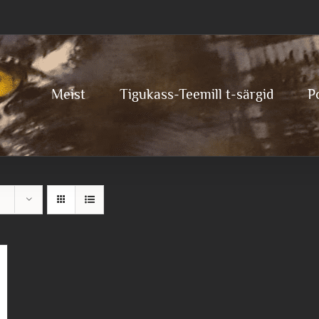
Meist
Tigukass-Teemill t-särgid
P