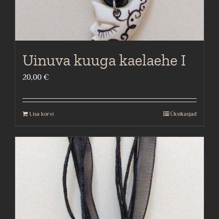
Uinuva kuuga kaelaehe I
20,00
€
Lisa korvi
Üksikasjad