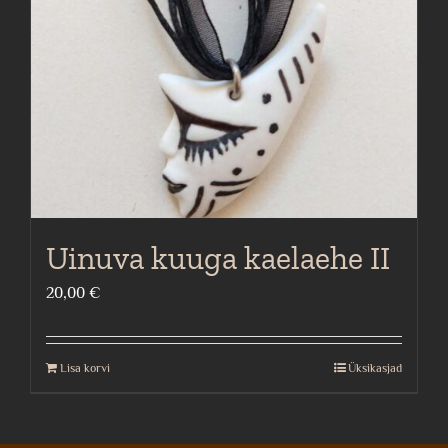
Uinuva kuuga kaelaehe II
20,00
€
Lisa korvi
Üksikasjad