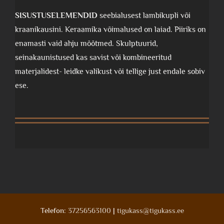
SISUSTUSELEMENDID
seebialusest lambikupli või
kraanikausini. Keraamika võimalused on laiad. Piiriks on
enamasti vaid ahju mõõtmed. Skulptuurid,
seinakaunistused kas savist või kombineeritud
materjalidest- leidke valikust või tellige just endale sobiv
ese.
Telefon:
37256563100
|
tigukass@tigukass.ee