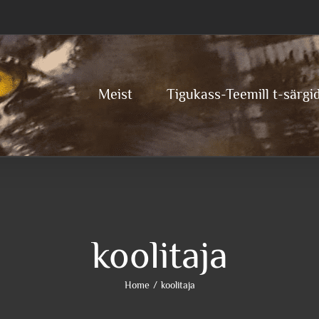
Meist
Tigukass-Teemill t-särgi
koolitaja
Home
koolitaja