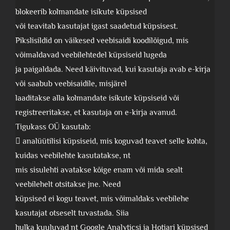
blokeerib kolmandate isikute küpsised
või teavitab kasutajat igast saadetud küpsisest.
Pikslisildid on väikesed veebisaidi koodilõigud, mis
võimaldavad veebilehtedel küpsiseid lugeda
ja paigaldada. Need käivituvad, kui kasutaja avab e-kirja
või saabub veebisaidile, misjärel
laaditakse alla kolmandate isikute küpsiseid või
registreeritakse, et kasutaja on e-kirja avanud.
Tigukass OÜ kasutab:
 analüütilisi küpsiseid, mis koguvad teavet selle kohta,
kuidas veebilehte kasutatakse, nt
mis sisulehti avatakse kõige enam või mida sealt
veebilehelt otsitakse jne. Need
küpsised ei kogu teavet, mis võimaldaks veebilehe
kasutajat otseselt tuvastada. Siia
hulka kuuluvad nt Google Analyticsi ja Hotjari küpsised