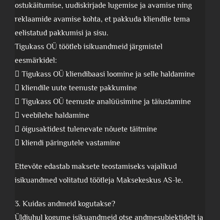
ostukäitumise, uudiskirjade lugemise ja avamise ning
reklaamide avamise kohta, et pakkuda kliendile tema
eelistatud pakkumisi ja sisu.
Tigukass OÜ töötleb isikuandmeid järgmistel
eesmärkidel:
 Tigukass OÜ kliendibaasi loomine ja selle haldamine
 kliendile uute teenuste pakkumine
 Tigukass OÜ teenuste analüüsimine ja täiustamine
 veebilehe haldamine
 õigusaktidest tulenevate nõuete täitmine
 kliendi päringutele vastamine
Ettevõte edastab maksete teostamiseks vajalikud
isikuandmed volitatud töötleja Maksekeskus AS-le.
3. Kuidas andmeid kogutakse?
Üldjuhul kogume isikuandmeid otse andmesubjektidelt ja