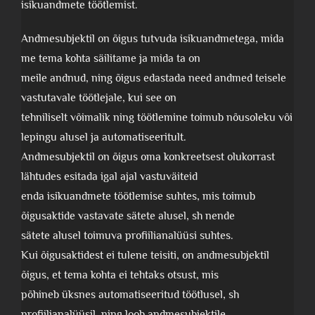
isikuandmete töötlemist.
Andmesubjektil on õigus tutvuda isikuandmetega, mida
me tema kohta säilitame ja mida ta on
meile andnud, ning õigus edastada need andmed teisele
vastutavale töötlejale, kui see on
tehniliselt võimalik ning töötlemine toimub nõusoleku või
lepingu alusel ja automatiseeritult.
Andmesubjektil on õigus oma konkreetsest olukorrast
lähtudes esitada igal ajal vastuväiteid
enda isikuandmete töötlemise suhtes, mis toimub
õigusaktide vastavate sätete alusel, sh nende
sätete alusel toimuva profiilianalüüsi suhtes.
Kui õigusaktidest ei tulene teisiti, on andmesubjektil
õigus, et tema kohta ei tehtaks otsust, mis
põhineb üksnes automatiseeritud töötlusel, sh
profiilianalüüsil, ning loob andmesubjektile