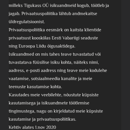
milleks Tigukass OÜ isikuandmeid kogub, töötleb ja
jagab. Privaatsuspoliitika lähtub andmekaitse
üldregulatsioonist.
Privaatsuspoliitika eesmärk on kaitsta klientide
privaatsust kooskõlas Eesti Vabariigi seaduste
ning Euroopa Liidu õigusaktidega.
Isikuandmed on mis tahes teave tuvastatud või
tuvastatava füüsilise isiku kohta, näiteks nimi,
aadress, e-posti aadress ning teave meie kodulehe
vaatamise, sotsiaalmeedia kanalite ja meie
teenuste kasutamise kohta.
Kasutades meie veebilehte, nõustute küpsiste
kasutamisega ja isikuandmete töötlemise
tingimustega, nagu on kirjeldatud meie küpsiste
kasutamise ja privaatsuspoliitikas.
Kehtiv alates 1.nov 2020