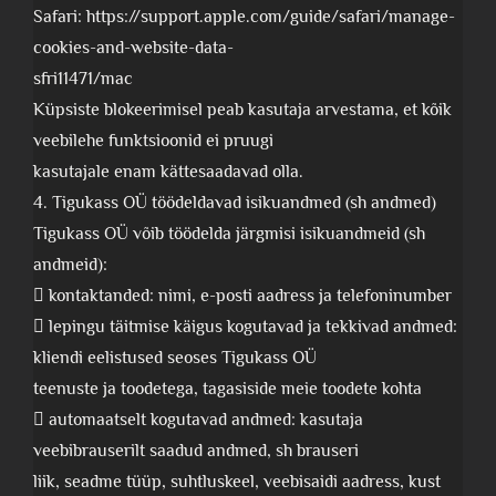
Safari: https://support.apple.com/guide/safari/manage-
cookies-and-website-data-
sfri11471/mac
Küpsiste blokeerimisel peab kasutaja arvestama, et kõik
veebilehe funktsioonid ei pruugi
kasutajale enam kättesaadavad olla.
4. Tigukass OÜ töödeldavad isikuandmed (sh andmed)
Tigukass OÜ võib töödelda järgmisi isikuandmeid (sh
andmeid):
 kontaktanded: nimi, e-posti aadress ja telefoninumber
 lepingu täitmise käigus kogutavad ja tekkivad andmed:
kliendi eelistused seoses Tigukass OÜ
teenuste ja toodetega, tagasiside meie toodete kohta
 automaatselt kogutavad andmed: kasutaja
veebibrauserilt saadud andmed, sh brauseri
liik, seadme tüüp, suhtluskeel, veebisaidi aadress, kust