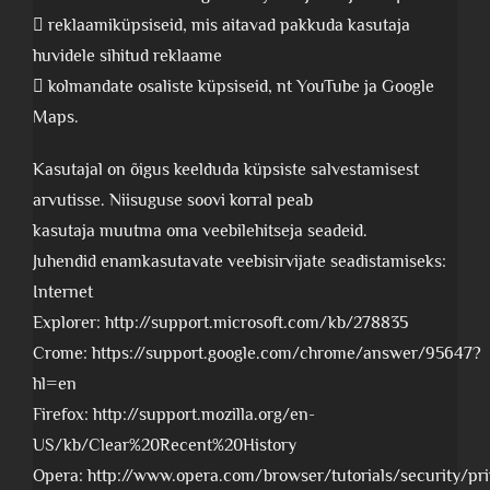
 reklaamiküpsiseid, mis aitavad pakkuda kasutaja
huvidele sihitud reklaame
 kolmandate osaliste küpsiseid, nt YouTube ja Google
Maps.
Kasutajal on õigus keelduda küpsiste salvestamisest
arvutisse. Niisuguse soovi korral peab
kasutaja muutma oma veebilehitseja seadeid.
Juhendid enamkasutavate veebisirvijate seadistamiseks:
Internet
Explorer: http://support.microsoft.com/kb/278835
Crome: https://support.google.com/chrome/answer/95647?
hl=en
Firefox: http://support.mozilla.org/en-
US/kb/Clear%20Recent%20History
Opera: http://www.opera.com/browser/tutorials/security/pr