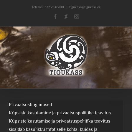
Skip
Telefon:
37256563100
|
tigukass@tigukass.ee
to
Facebook
Deviantart
Instagram
content
Privaatsustingimused
Küpsiste kasutamine ja privaatsuspoliitika teavitus.
Küpsiste kasutamise ja privaatsuspoliitika teavitus
sisaldab kasulikku infot selle kohta, kuidas ja