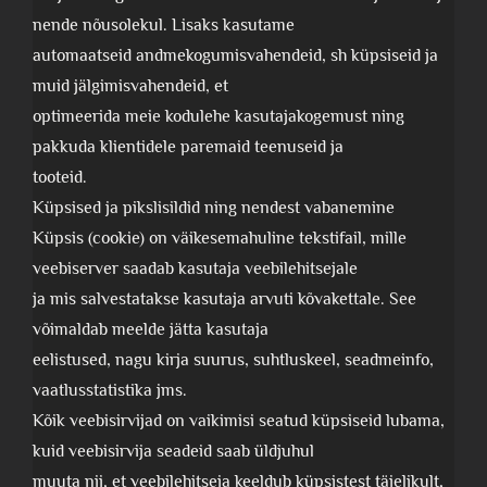
nende nõusolekul. Lisaks kasutame
automaatseid andmekogumisvahendeid, sh küpsiseid ja
muid jälgimisvahendeid, et
optimeerida meie kodulehe kasutajakogemust ning
pakkuda klientidele paremaid teenuseid ja
tooteid.
Küpsised ja pikslisildid ning nendest vabanemine
Küpsis (cookie) on väikesemahuline tekstifail, mille
veebiserver saadab kasutaja veebilehitsejale
ja mis salvestatakse kasutaja arvuti kõvakettale. See
võimaldab meelde jätta kasutaja
eelistused, nagu kirja suurus, suhtluskeel, seadmeinfo,
vaatlusstatistika jms.
Kõik veebisirvijad on vaikimisi seatud küpsiseid lubama,
kuid veebisirvija seadeid saab üldjuhul
muuta nii, et veebilehitseja keeldub küpsistest täielikult,