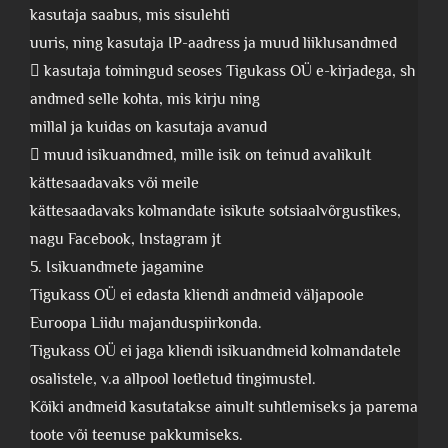
kasutaja saabus, mis sisulehti
uuris, ning kasutaja IP-aadress ja muud liiklusandmed
 kasutaja toimingud seoses Tigukass OÜ e-kirjadega, sh
andmed selle kohta, mis kirju ning
millal ja kuidas on kasutaja avanud
 muud isikuandmed, mille isik on teinud avalikult
kättesaadavaks või meile
kättesaadavaks kolmandate isikute sotsiaalvõrgustikes,
nagu Facebook, Instagram jt
5. Isikuandmete jagamine
Tigukass OÜ ei edasta kliendi andmeid väljapoole
Euroopa Liidu majanduspiirkonda.
Tigukass OÜ ei jaga kliendi isikuandmeid kolmandatele
osalistele, v.a allpool loetletud tingimustel.
Kõiki andmeid kasutatakse ainult suhtlemiseks ja parema
toote või teenuse pakkumiseks.