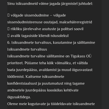
Sinu isikuandmeid võime jagada järgmistel juhtudel:
 võlgade sissenõudmine – võlgade
sissenõudmisteenuse osutajad, maksehäireregistrid
 riikliku järelevalve asutuste ja politsei soovil
 avalik tagasiside kliendi nõusolekul
6. Isikuandmete turvalisus, kasutamine ja säilitamine
Isikuandmete turvalisus
Isikuandmete turvaline säilitamine on Tigukass OÜ
prioriteet. Püüame teha kõik võimaliku, et vältida
loata juurdepääsu, avaldamist ja muud õigusvastast
töötlemist. Kaitseme isikuandmete
konfidentsiaalsust ja puutumatust ning tagame
andmetele juurdepääsu kooskõlas kehtivate
õigusaktidega.
Oleme meie kogutavate ja töödeldavate isikuandmete