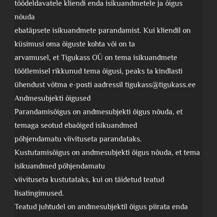
töödeldavatele kliendi enda isikuandmetele ja õigus
nõuda
ebatäpsete isikuandmete parandamist. Kui kliendil on
küsimusi oma õiguste kohta või on ta
arvamusel, et Tigukass OÜ on tema isikuandmete
töötlemisel rikkunud tema õigusi, peaks ta kindlasti
ühendust võtma e-posti aadressil tigukass@tigukass.ee
Andmesubjekti õigused
Parandamisõigus on andmesubjekti õigus nõuda, et
temaga seotud ebaõiged isikuandmed
põhjendamatu viivituseta parandataks.
Kustutamisõigus on andmesubjekti õigus nõuda, et tema
isikuandmed põhjendamatu
viivituseta kustutataks, kui on täidetud teatud
lisatingimused.
Teatud juhtudel on andmesubjektil õigus piirata enda