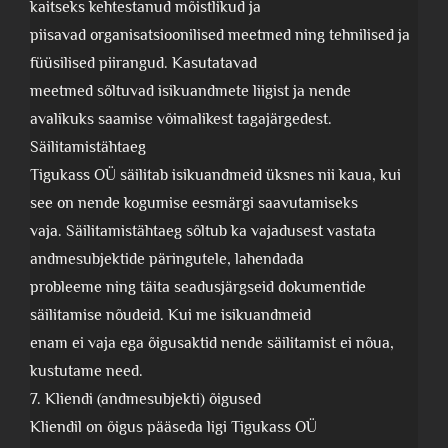
kaitseks kehtestanud mõistlikud ja
piisavad organisatsioonilised meetmed ning tehnilised ja
füüsilised piirangud. Kasutatavad
meetmed sõltuvad isikuandmete liigist ja nende
avalikuks saamise võimalikest tagajärgedest.
Säilitamistähtaeg
Tigukass OÜ säilitab isikuandmeid üksnes nii kaua, kui
see on nende kogumise eesmärgi saavutamiseks
vaja. Säilitamistähtaeg sõltub ka vajadusest vastata
andmesubjektide päringutele, lahendada
probleeme ning täita seadusjärgseid dokumentide
säilitamise nõudeid. Kui me isikuandmeid
enam ei vaja ega õigusaktid nende säilitamist ei nõua,
kustutame need.
7. Kliendi (andmesubjekti) õigused
Kliendil on õigus pääseda ligi Tigukass OÜ