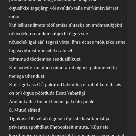
õiguslikke tagajärgi või avaldab talle märkimisväärset
mõju.
Kui isikuandmete töötlemise aluseks on andmesubjekti
nõusolek, on andmesubjektil õigus see
nõusolek igal ajal tagasi võtta, ilma et see mõjutaks enne
tagasivõtmist nõusoleku alusel
toimunud töötlemise seaduslikkust.
Kui soovite kasutada nimetatud õigusi, palume võtta
meiega ühendust.
Kui Tigukass OÜ pakutud lahendus ei rahulda teid, siis
on teil õigus pöörduda Eesti Vabariigi
Andmekaitse Inspektsiooni ja kohtu poole.
8. Muud sätted
Tigukass OÜ võtab õiguse küpsiste kasutamist ja
privaatsuspoliitikat ühepoolselt muuta. Küpsiste
kasutamise ja privaatsuspoliitika uusim versioon on alati