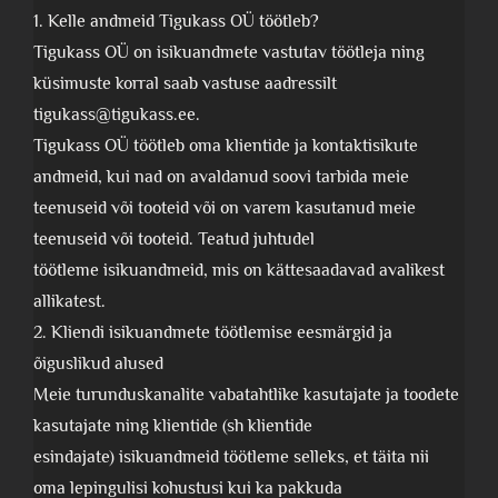
1. Kelle andmeid Tigukass OÜ töötleb?
Tigukass OÜ on isikuandmete vastutav töötleja ning
küsimuste korral saab vastuse aadressilt
tigukass@tigukass.ee.
Tigukass OÜ töötleb oma klientide ja kontaktisikute
andmeid, kui nad on avaldanud soovi tarbida meie
teenuseid või tooteid või on varem kasutanud meie
teenuseid või tooteid. Teatud juhtudel
töötleme isikuandmeid, mis on kättesaadavad avalikest
allikatest.
2. Kliendi isikuandmete töötlemise eesmärgid ja
õiguslikud alused
Meie turunduskanalite vabatahtlike kasutajate ja toodete
kasutajate ning klientide (sh klientide
esindajate) isikuandmeid töötleme selleks, et täita nii
oma lepingulisi kohustusi kui ka pakkuda