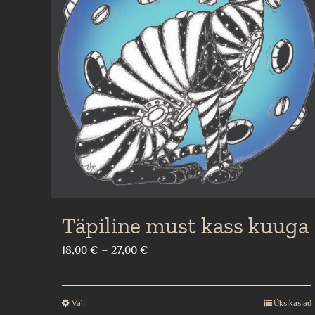
Täpiline must kass kuuga
Price
18,00
€
–
27,00
€
range:
18,00 €
Vali
Üksikasjad
This
through