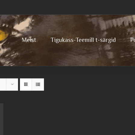
Meist
Tigukass-Teemill t-särgid
P