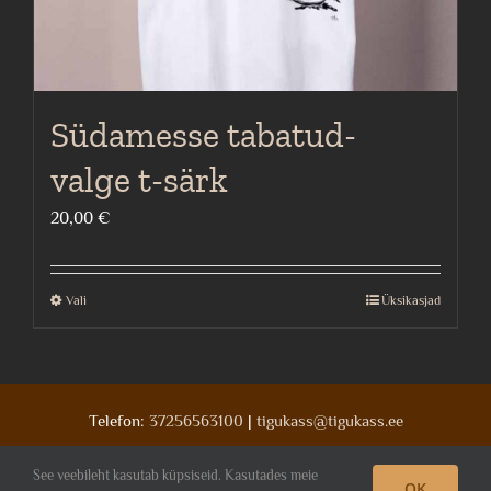
Südamesse tabatud-
valge t-särk
20,00
€
Vali
Üksikasjad
This
product
has
multiple
Telefon:
37256563100
|
tigukass@tigukass.ee
variants.
The
See veebileht kasutab küpsiseid. Kasutades meie
OK
Facebook
Deviantart
Instagram
options