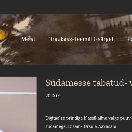
Meist
Tigukass-Teemill t-särgid
P
Südamesse tabatud- v
20,00
€
Digitaalse prindiga klassikaline valge puu
südamega. Disain- Ursula Aavasalu.