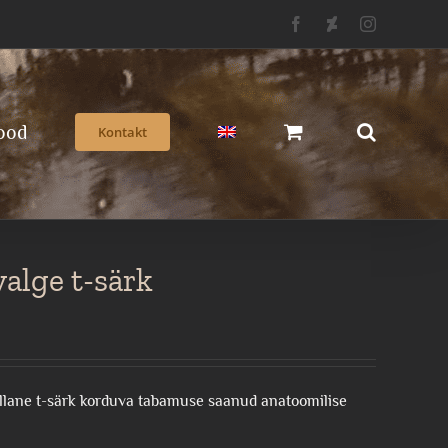
Facebook
Deviantart
Instagram
ood
Kontakt
alge t-särk
villane t-särk korduva tabamuse saanud anatoomilise