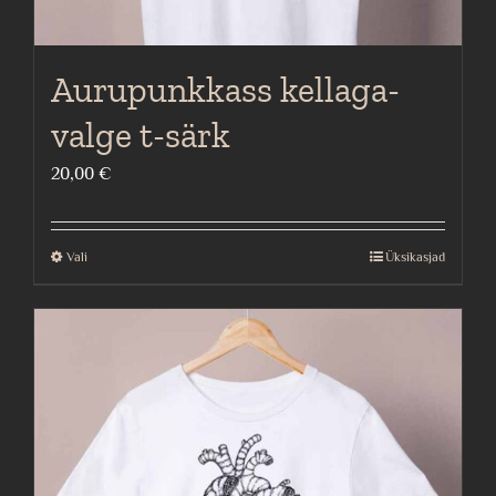
Aurupunkkass kellaga-
valge t-särk
20,00
€
Vali
Üksikasjad
This
product
has
multiple
variants.
The
options
may