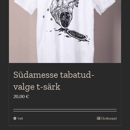
be
chosen
on
the
product
page
Südamesse tabatud-
valge t-särk
20,00
€
Vali
Üksikasjad
This
product