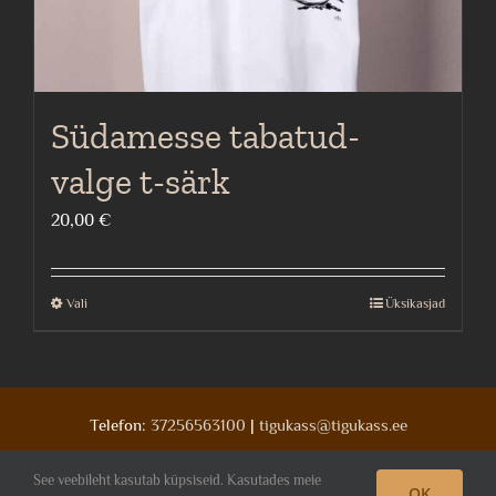
Südamesse tabatud-
valge t-särk
20,00
€
Vali
Üksikasjad
This
product
has
multiple
Telefon:
37256563100
|
tigukass@tigukass.ee
variants.
The
See veebileht kasutab küpsiseid. Kasutades meie
OK
Facebook
Deviantart
Instagram
options