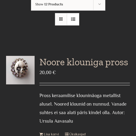
Show
12 Products
Noore klouniga pross
20,00
€
Pross keraamilise klouninäoga metallist
alusel. Noored klounid on nunnud. Vanade
suhtes ei saa alati päris kindel olla. Autor:
Ursula Aavasalu
Lisa korvi
Üksikasjad