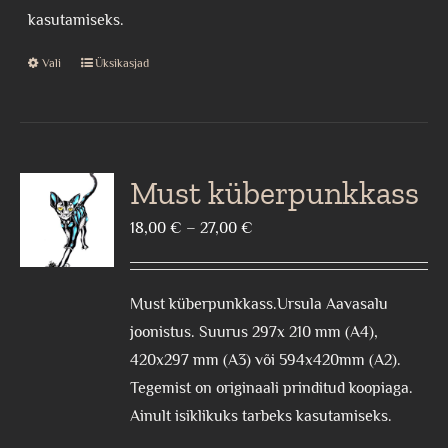
kasutamiseks.
Vali
Üksikasjad
This
product
has
multiple
variants.
Must küberpunkkass
The
Price
18,00
€
–
27,00
€
options
range:
may
18,00 €
be
Must küberpunkkass.Ursula Aavasalu
through
chosen
joonistus. Suurus 297x 210 mm (A4),
27,00 €
on
420x297 mm (A3) või 594x420mm (A2).
the
Tegemist on originaali prinditud koopiaga.
product
Ainult isiklikuks tarbeks kasutamiseks.
page