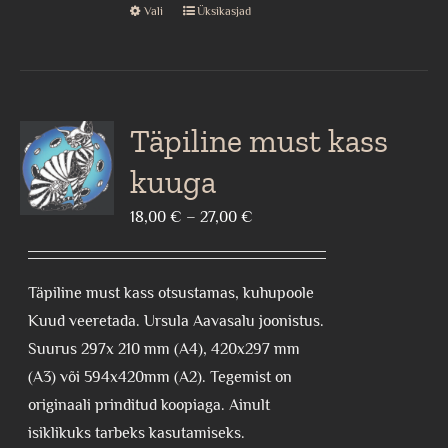
Vali
Üksikasjad
This
product
has
multiple
variants.
Täpiline must kass
The
kuuga
options
may
Price
18,00
€
–
27,00
€
be
range:
chosen
18,00 €
Täpiline must kass otsustamas, kuhupoole
on
through
Kuud veeretada. Ursula Aavasalu joonistus.
the
27,00 €
Suurus 297x 210 mm (A4), 420x297 mm
product
(A3) või 594x420mm (A2). Tegemist on
page
originaali prinditud koopiaga. Ainult
isiklikuks tarbeks kasutamiseks.