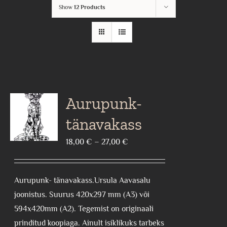
Show
12 Products
Aurupunk-
tänavakass
Price
18,00
€
–
27,00
€
range:
18,00 €
Aurupunk- tänavakass.Ursula Aavasalu
through
joonistus. Suurus 420x297 mm (A3) või
27,00 €
594x420mm (A2). Tegemist on originaali
prinditud koopiaga. Ainult isiklikuks tarbeks