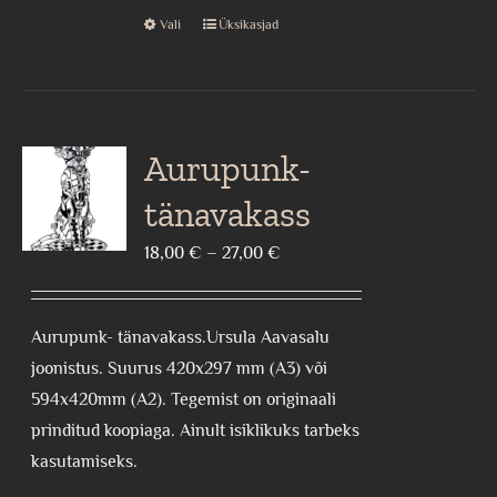
Vali
Üksikasjad
This
product
has
multiple
variants.
Aurupunk-
The
tänavakass
options
may
Price
18,00
€
–
27,00
€
be
range:
chosen
18,00 €
Aurupunk- tänavakass.Ursula Aavasalu
on
through
joonistus. Suurus 420x297 mm (A3) või
the
27,00 €
594x420mm (A2). Tegemist on originaali
product
prinditud koopiaga. Ainult isiklikuks tarbeks
page
kasutamiseks.