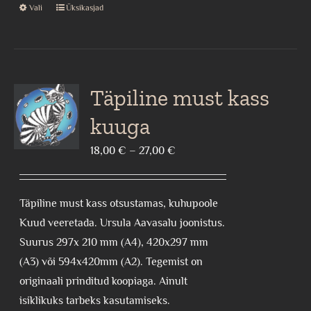
Vali
Üksikasjad
This
product
has
multiple
variants.
Täpiline must kass
The
kuuga
options
may
Price
18,00
€
–
27,00
€
be
range:
chosen
18,00 €
Täpiline must kass otsustamas, kuhupoole
on
through
Kuud veeretada. Ursula Aavasalu joonistus.
the
27,00 €
Suurus 297x 210 mm (A4), 420x297 mm
product
(A3) või 594x420mm (A2). Tegemist on
page
originaali prinditud koopiaga. Ainult
isiklikuks tarbeks kasutamiseks.