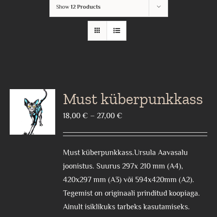
Show
12 Products
Must küberpunkkass
Price
18,00
€
–
27,00
€
range:
18,00 €
Must küberpunkkass.Ursula Aavasalu
through
joonistus. Suurus 297x 210 mm (A4),
27,00 €
420x297 mm (A3) või 594x420mm (A2).
Tegemist on originaali prinditud koopiaga.
Ainult isiklikuks tarbeks kasutamiseks.