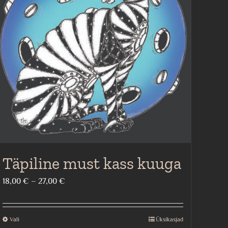
Täpiline must kass kuuga
Price
18,00
€
–
27,00
€
range:
18,00 €
Vali
Üksikasjad
This
through