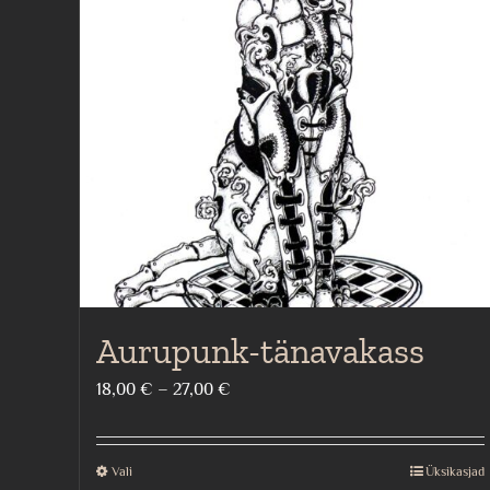
Aurupunk-tänavakass
Price
18,00
€
–
27,00
€
range:
18,00 €
Vali
Üksikasjad
This
through