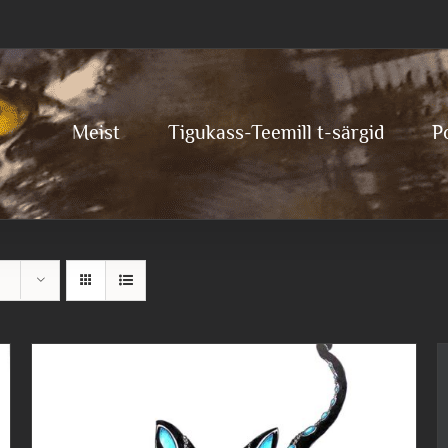
Meist
Tigukass-Teemill t-särgid
P