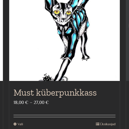
Must küberpunkkass
Price
18,00
€
–
27,00
€
range:
18,00 €
Vali
Üksikasjad
This
through