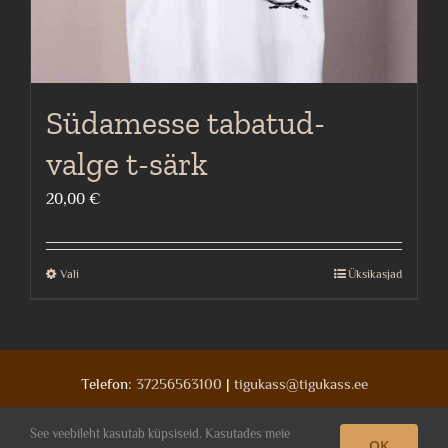
Südamesse tabatud-
valge t-särk
20,00
€
Vali
Üksikasjad
This
product
has
multiple
Telefon:
37256563100
|
tigukass@tigukass.ee
variants.
The
See veebileht kasutab küpsiseid. Kasutades meie
OK
Facebook
Deviantart
Instagram
options