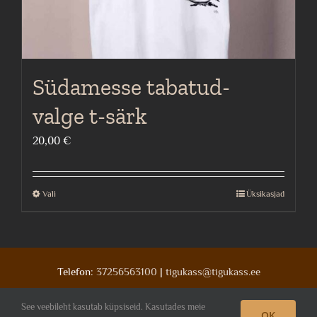
Südamesse tabatud-
valge t-särk
20,00
€
Vali
Üksikasjad
This
product
has
multiple
Telefon:
37256563100
|
tigukass@tigukass.ee
variants.
The
See veebileht kasutab küpsiseid. Kasutades meie
OK
Facebook
Deviantart
Instagram
options