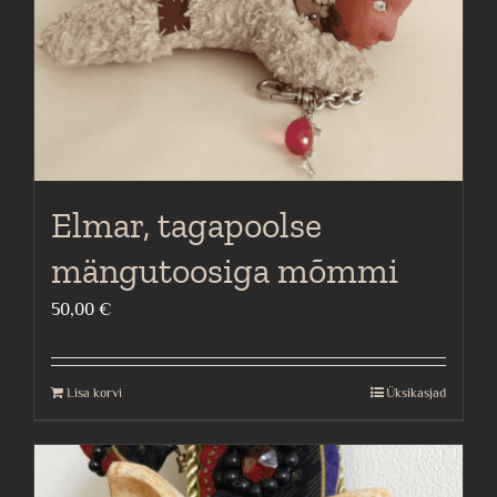
Elmar, tagapoolse
mängutoosiga mõmmi
50,00
€
Lisa korvi
Üksikasjad