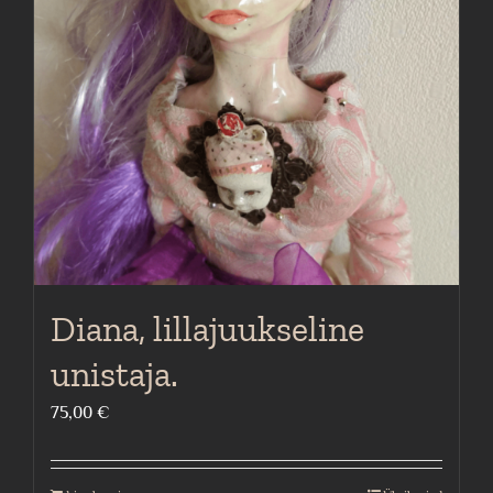
may
be
chosen
on
the
product
page
Diana, lillajuukseline
unistaja.
75,00
€