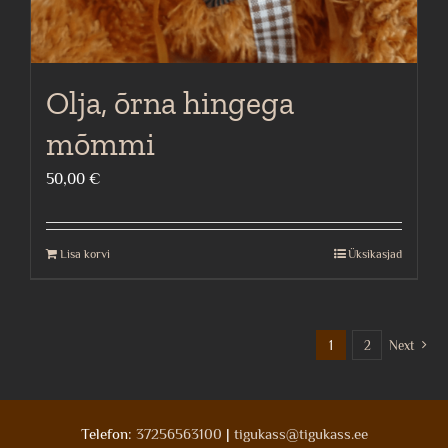
Olja, õrna hingega
mõmmi
50,00
€
Lisa korvi
Üksikasjad
1
2
Next
Telefon:
37256563100
|
tigukass@tigukass.ee