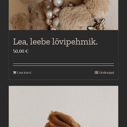
product
page
Lea, leebe lõvipehmik.
50,00
€
Lisa korvi
Üksikasjad