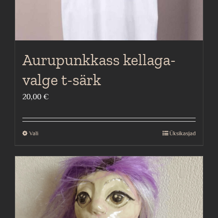
Aurupunkkass kellaga-
valge t-särk
20,00
€
Vali
Üksikasjad
This
product
has
multiple
variants.
The
options