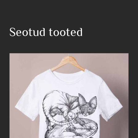
sametkass
kogus
Seotud tooted