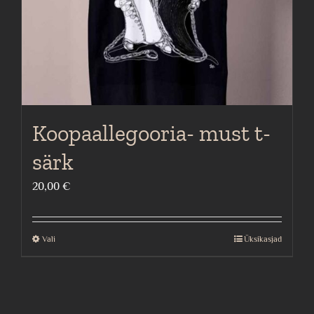
Koopaallegooria- must t-
särk
20,00
€
Vali
Üksikasjad
This
product
has
multiple