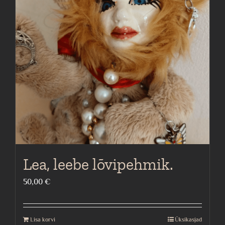
options
may
be
chosen
on
the
product
page
Lea, leebe lõvipehmik.
50,00
€
Lisa korvi
Üksikasjad