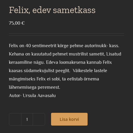
Felix, edev sametkass
75,00
€
Felix on 40 sentimeetrit kõrge pehme autorinukk- kass.
Kehana on kasutatud pehmet mustrilist sametit, Lisatud
keraamiline nägu. Edeva loomakesena kannab Felix
kaasas südamekujulist peeglit. Väikestele lastele
mängimiseks Felix ei sobi, ta eelistab õrnema
lähenemisega peremeest.
Autor- Ursula Aavasalu
Lisa korvi
Felix,
edev