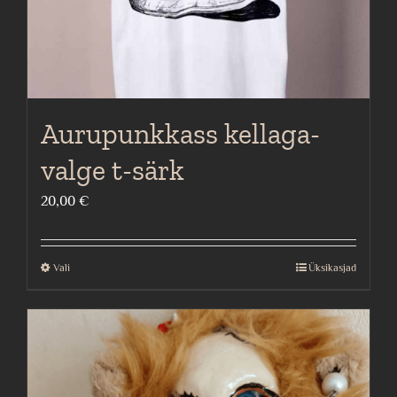
Aurupunkkass kellaga-
valge t-särk
20,00
€
Vali
Üksikasjad
This
product
has
multiple
variants.
The