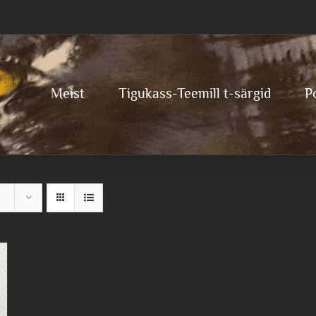
Meist
Tigukass-Teemill t-särgid
P