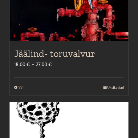
the
product
page
Jäälind- toruvalvur
Price
18,00
€
–
27,00
€
range:
18,00 €
Vali
Üksikasjad
This
through
product
27,00 €
has
multiple
variants.
The