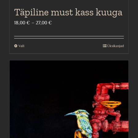
Täpiline must kass kuuga
Price
18,00
€
–
27,00
€
range:
18,00 €
Vali
Üksikasjad
This
through
product
27,00 €
has
multiple
variants.
The
options
may
be
chosen
on