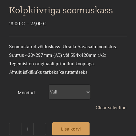
Kolpkiivriga soomuskass
Price
18,00
€
–
27,00
€
range:
18,00 €
Soomustatud võitluskass. Ursula Aavasalu joonistus.
through
Suurus 420×297 mm (A3) või 594x420mm (A2)
27,00 €
Tegemist on originaali prinditud koopiaga.
Ainult isiklikuks tarbeks kasutamiseks.
Mõõdud
Clear selection
Lisa korvi
Kolpkiivriga