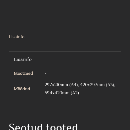
soomuskass
kogus
Lisainfo
Lisainfo
Mõõtmed
-
297x210mm (A4), 420x297mm (A3),
Mõõdud
594x420mm (A2)
Seotud tooted