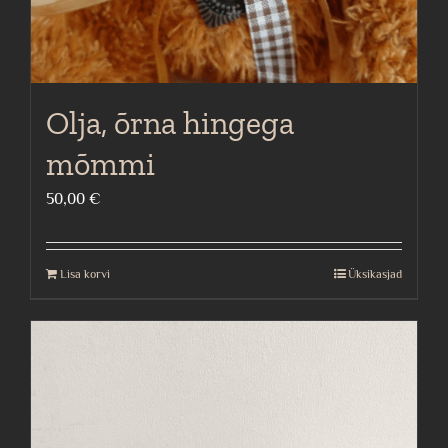
Olja, õrna hingega
mõmmi
50,00
€
Lisa korvi
Üksikasjad