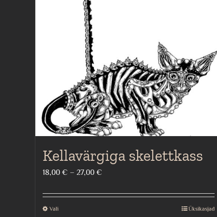
Kellavärgiga skelettkass
Price
18,00
€
–
27,00
€
range:
18,00 €
Vali
Üksikasjad
This
through