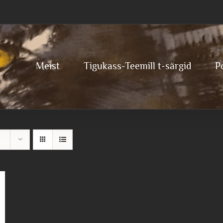
Meist
Tigukass-Teemill t-särgid
P