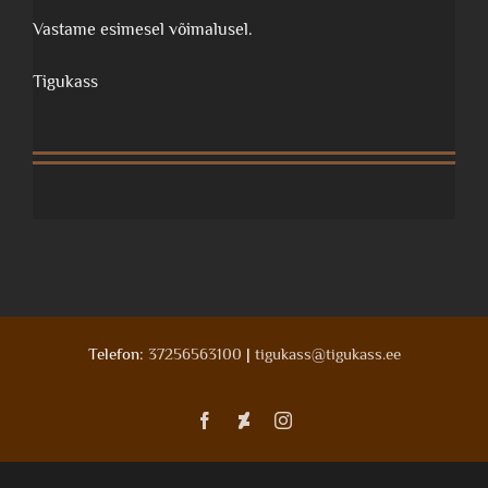
Vastame esimesel võimalusel.
Tigukass
Telefon:
37256563100
|
tigukass@tigukass.ee
Facebook
Deviantart
Instagram