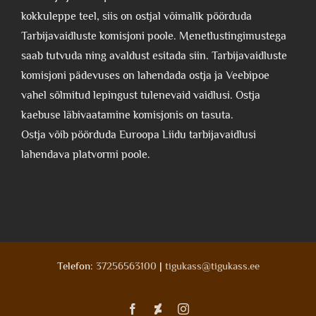
kokkuleppe teel, siis on ostjal võimalik pöörduda
Tarbijavaidluste komisjoni poole. Menetlustingimustega
saab tutvuda ning avaldust esitada siin. Tarbijavaidluste
komisjoni pädevuses on lahendada ostja ja Veebipoe
vahel sõlmitud lepingust tulenevaid vaidlusi. Ostja
kaebuse läbivaatamine komisjonis on tasuta.
Ostja võib pöörduda Euroopa Liidu tarbijavaidlusi
lahendava platvormi poole.
Telefon:
37256563100
|
tigukass@tigukass.ee
Facebook
Deviantart
Instagram