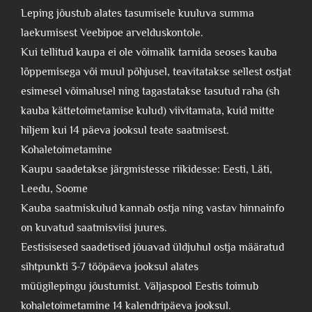
Leping jõustub alates tasumisele kuuluva summa
laekumisest Veebipoe arvelduskontole.
Kui tellitud kaupa ei ole võimalik tarnida seoses kauba
lõppemisega või muul põhjusel, teavitatakse sellest ostjat
esimesel võimalusel ning tagastatakse tasutud raha (sh
kauba kättetoimetamise kulud) viivitamata, kuid mitte
hiljem kui 14 päeva jooksul teate saatmisest.
Kohaletoimetamine
Kaupu saadetakse järgmistesse riikidesse: Eesti, Läti,
Leedu, Soome
Kauba saatmiskulud kannab ostja ning vastav hinnainfo
on kuvatud saatmisviisi juures.
Eestisisesed saadetised jõuavad üldjuhul ostja määratud
sihtpunkti 3-7 tööpäeva jooksul alates
müügilepingu jõustumist. Väljaspool Eestis toimub
kohaletoimetamine 14 kalendripäeva jooksul.