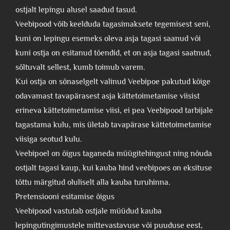
ostjalt lepingu alusel saadud tasud.
Veebipood võib keelduda tagasimaksete tegemisest seni,
kuni on lepingu esemeks oleva asja tagasi saanud või
kuni ostja on esitanud tõendid, et on asja tagasi saatnud,
sõltuvalt sellest, kumb toimub varem.
Kui ostja on sõnaselgelt valinud Veebipoe pakutud kõige
odavamast tavapärasest asja kättetoimetamise viisist
erineva kättetoimetamise viisi, ei pea Veebipood tarbijale
tagastama kulu, mis ületab tavapärase kättetoimetamise
viisiga seotud kulu.
Veebipoel on õigus taganeda müügitehingust ning nõuda
ostjalt tagasi kaup, kui kauba hind veebipoes on eksituse
tõttu märgitud oluliselt alla kauba turuhinna.
Pretensiooni esitamise õigus
Veebipood vastutab ostjale müüdud kauba
lepingutingimustele mittevastavuse või puuduse eest,