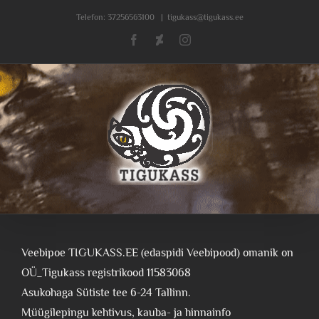
Skip
Telefon:
37256563100
|
tigukass@tigukass.ee
to
Facebook
Deviantart
Instagram
content
Veebipoe TIGUKASS.EE (edaspidi Veebipood) omanik on
OÜ_Tigukass registrikood 11583068
Asukohaga Sütiste tee 6-24 Tallinn.
Müügilepingu kehtivus, kauba- ja hinnainfo