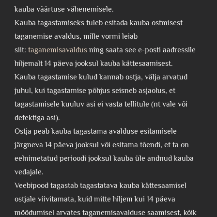
kauba väärtuse vähenemisele.
Kauba tagastamiseks tuleb esitada kauba ostmisest
taganemise avaldus, mille vormi leiab
siit:
taganemisavaldus
ning saata see e-posti aadressile
hiljemalt 14 päeva jooksul kauba kättesaamisest.
Kauba tagastamise kulud kannab ostja, välja arvatud
juhul, kui tagastamise põhjus seisneb asjaolus, et
tagastamisele kuuluv asi ei vasta tellitule (nt vale või
defektiga asi).
Ostja peab kauba tagastama avalduse esitamisele
järgneva 14 päeva jooksul või esitama tõendi, et ta on
eelnimetatud perioodi jooksul kauba üle andnud kauba
vedajale.
Veebipood tagastab tagastatava kauba kättesaamisel
ostjale viivitamata, kuid mitte hiljem kui 14 päeva
möödumisel arvates taganemisavalduse saamisest, kõik