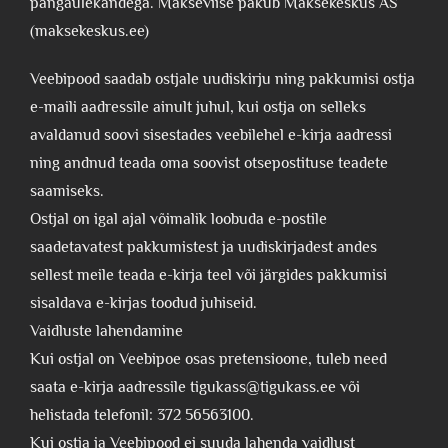
pangaülekandega. Makseviise pakub Maksekeskus AS
(maksekeskus.ee)
Veebipood saadab ostjale uudiskirju ning pakkumisi ostja
e-maili aadressile ainult juhul, kui ostja on selleks
avaldanud soovi sisestades veebilehel e-kirja aadressi
ning andnud teada oma soovist otsepostituse teadete
saamiseks.
Ostjal on igal ajal võimalik loobuda e-postile
saadetavatest pakkumistest ja uudiskirjadest andes
sellest meile teada e-kirja teel või järgides pakkumisi
sisaldava e-kirjas toodud juhiseid.
Vaidluste lahendamine
Kui ostjal on Veebipoe osas pretensioone, tuleb need
saata e-kirja aadressile tigukass@tigukass.ee või
helistada telefonil: 372 56563100.
Kui ostja ja Veebipood ei suuda lahenda vaidlust