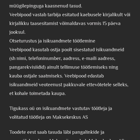
müügilepinguga kaasnenud tasud.
Veebipood vastab tarbija esitatud kaebusele kirjalikult või
kirjalikku taasesitamist võimaldavas vormis 15 päeva
jooksul.
Otseturustus ja isikuandmete töötlemine
Veebipood kasutab ostja poolt sisestatud isikuandmeid
(sh nimi, telefoninumber, aadress, e-maili aadress,
pangarekvisiidid) ainult tellimuse töötlemiseks ning
kauba ostjale saatmiseks. Veebipood edastab
isikuandmeid veoteenust pakkuvale ettevõtetele selleks,
et kohale toimetada kaupa.
Tigukass oü on isikuandmete vastutav töötleja ja
volitatud töötleja on Maksekeskus AS
Toodete eest saab tasuda läbi pangalinkide ja