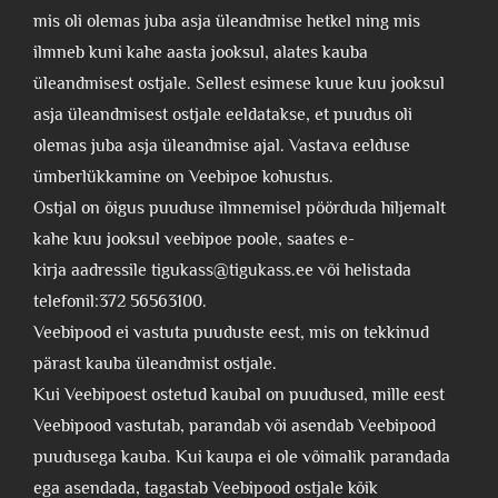
mis oli olemas juba asja üleandmise hetkel ning mis
ilmneb kuni kahe aasta jooksul, alates kauba
üleandmisest ostjale. Sellest esimese kuue kuu jooksul
asja üleandmisest ostjale eeldatakse, et puudus oli
olemas juba asja üleandmise ajal. Vastava eelduse
ümberlükkamine on Veebipoe kohustus.
Ostjal on õigus puuduse ilmnemisel pöörduda hiljemalt
kahe kuu jooksul veebipoe poole, saates e-
kirja aadressile tigukass@tigukass.ee või helistada
telefonil:372 56563100.
Veebipood ei vastuta puuduste eest, mis on tekkinud
pärast kauba üleandmist ostjale.
Kui Veebipoest ostetud kaubal on puudused, mille eest
Veebipood vastutab, parandab või asendab Veebipood
puudusega kauba. Kui kaupa ei ole võimalik parandada
ega asendada, tagastab Veebipood ostjale kõik