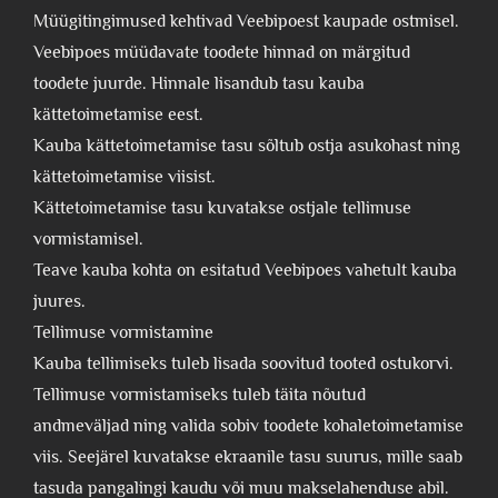
Müügitingimused kehtivad Veebipoest kaupade ostmisel.
Veebipoes müüdavate toodete hinnad on märgitud
toodete juurde. Hinnale lisandub tasu kauba
kättetoimetamise eest.
Kauba kättetoimetamise tasu sõltub ostja asukohast ning
kättetoimetamise viisist.
Kättetoimetamise tasu kuvatakse ostjale tellimuse
vormistamisel.
Teave kauba kohta on esitatud Veebipoes vahetult kauba
juures.
Tellimuse vormistamine
Kauba tellimiseks tuleb lisada soovitud tooted ostukorvi.
Tellimuse vormistamiseks tuleb täita nõutud
andmeväljad ning valida sobiv toodete kohaletoimetamise
viis. Seejärel kuvatakse ekraanile tasu suurus, mille saab
tasuda pangalingi kaudu või muu makselahenduse abil.