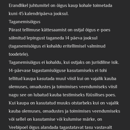
Erandlikel juhtumitel on õigus kaup kohale toimetada
kuni 45 kalendripäeva jooksul.
Taganemisõigus
Pärast tellimuse kättesaamist on ostjal õigus e-poes
sõlmitud lepingust taganeda 14 päeva jooksul
(taganemisõigus ei kohaldu eritellimisel valminud
toodetele).
Taganemisõigus ei kohaldu, kui ostjaks on juriidiline isik.
14-päevase tagastamisõiguse kasutamiseks ei tohi
tellitud kaupa kasutada muul viisil kui on vajalik kauba
olemuses, omadustes ja toimimises veendumiseks viisil
nagu see on lubatud kauba testimiseks füüsilises poes.
Kui kaupa on kasutatud muuks otstarbeks kui on vajalik
kauba olemuses, omadustes ja toimimises veendumiseks
või sellel on kasutamise või kulumise märke, on
Veebipoel õigus alandada tagastatavat tasu vastavalt