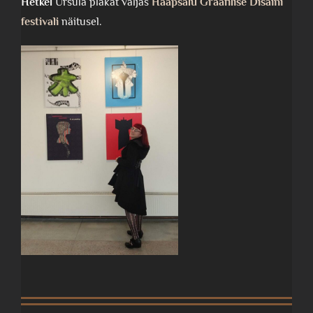
Hetkel
Ursula plakat väljas
Haapsalu Graafilise Disaini
festivali
näitusel.