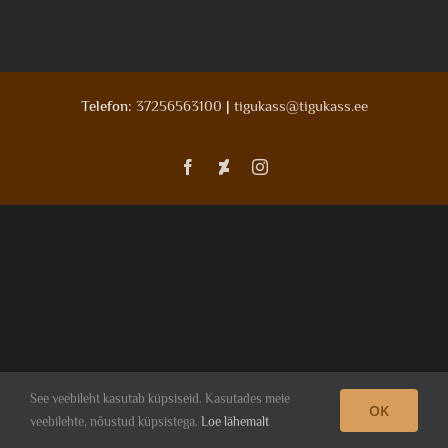
Telefon:
37256563100
|
tigukass@tigukass.ee
Facebook
Deviantart
Instagram
See veebileht kasutab küpsiseid. Kasutades meie
OK
veebilehte, nõustud küpsistega.
Loe lähemalt