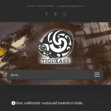
Skip
Telefon:
37256563100
|
tigukass@tigukass.ee
to
Facebook
Deviantart
Instagram
content
Go to...
Sinu valikutele vastavaid tooteid ei leidu.