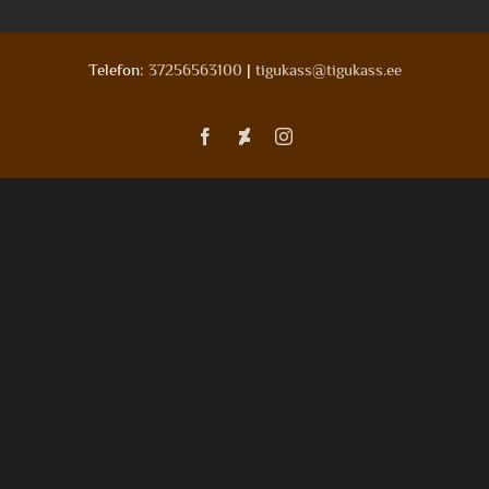
Telefon:
37256563100
|
tigukass@tigukass.ee
Facebook
Deviantart
Instagram