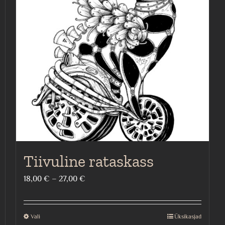
Tiivuline rataskass
Price
18,00
€
–
27,00
€
range:
18,00 €
Vali
Üksikasjad
This
through