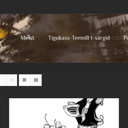
Meist
Tigukass-Teemill t-särgid
P