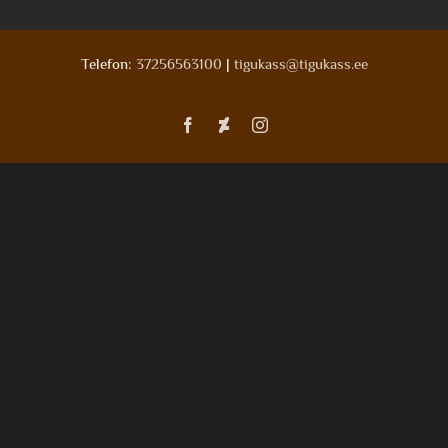
Telefon:
37256563100
|
tigukass@tigukass.ee
Facebook
Deviantart
Instagram