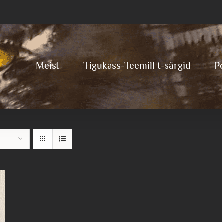
Meist
Tigukass-Teemill t-särgid
P