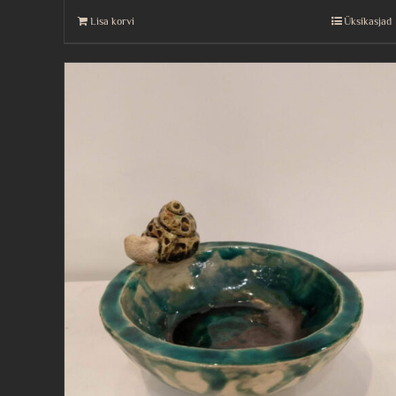
Lisa korvi
Üksikasjad