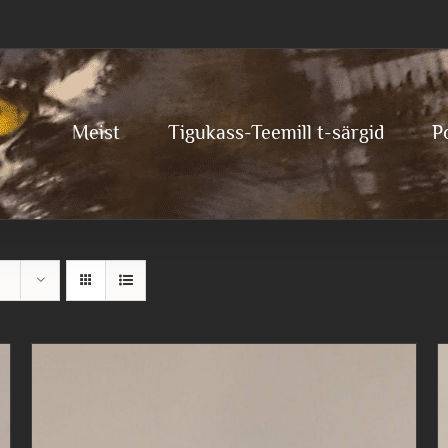
Meist
Tigukass-Teemill t-särgid
P