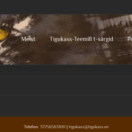
Meist
Tigukass-Teemill t-särgid
P
Telefon:
37256563100
|
tigukass@tigukass.ee