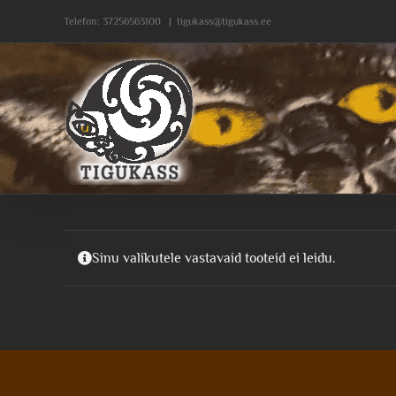
Skip
Telefon:
37256563100
|
tigukass@tigukass.ee
to
content
Sinu valikutele vastavaid tooteid ei leidu.