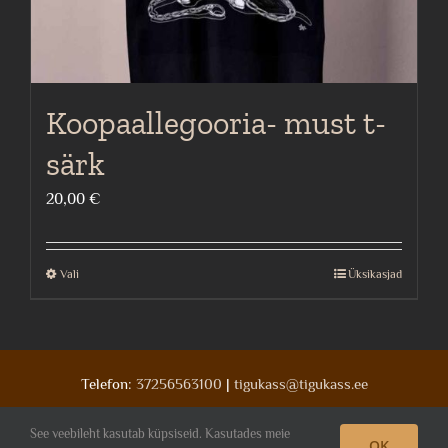
Koopaallegooria- must t-
särk
20,00
€
Vali
Üksikasjad
This
product
has
multiple
Telefon:
37256563100
|
tigukass@tigukass.ee
variants.
The
See veebileht kasutab küpsiseid. Kasutades meie
OK
Facebook
Deviantart
Instagram
options