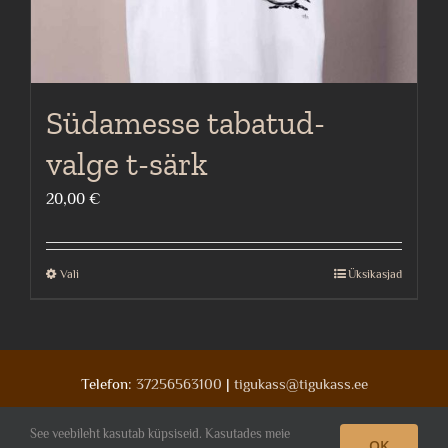
Südamesse tabatud-
valge t-särk
20,00
€
Vali
Üksikasjad
This
product
has
multiple
Telefon:
37256563100
|
tigukass@tigukass.ee
variants.
The
See veebileht kasutab küpsiseid. Kasutades meie
OK
Facebook
Deviantart
Instagram
options